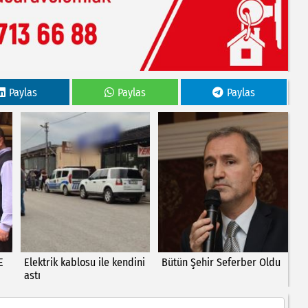
Paylas
Paylas
Paylas
E
Elektrik kablosu ile kendini
Bütün Şehir Seferber Oldu
astı