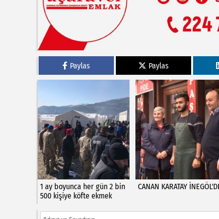
Paylas
Paylas
1 ay boyunca her gün 2 bin
CANAN KARATAY İNEGÖL'D
500 kişiye köfte ekmek