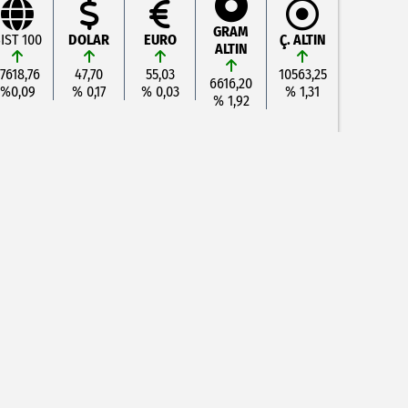
GRAM
IST 100
DOLAR
EURO
Ç. ALTIN
ALTIN
17618,76
47,70
55,03
10563,25
6616,20
%0,09
% 0,17
% 0,03
% 1,31
% 1,92