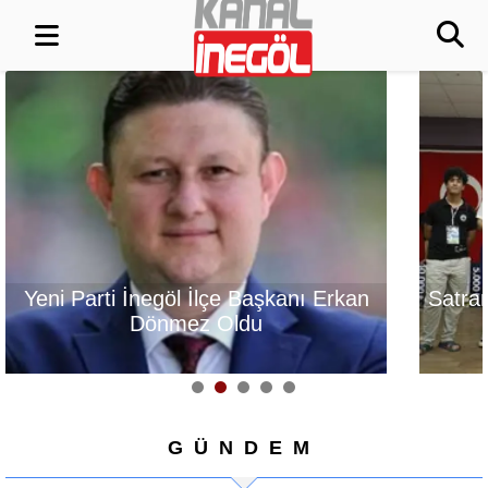
rti İnegöl İlçe Başkanı Erkan
Satrançta Burs
Dönmez Oldu
fark
GÜNDEM