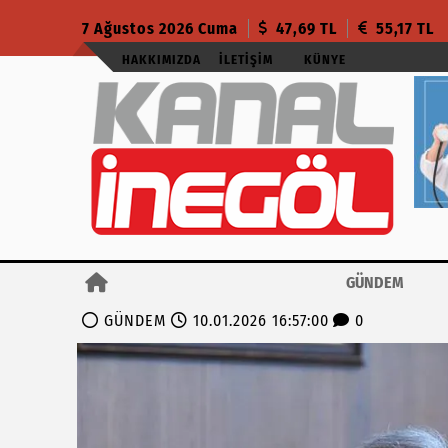
7 Ağustos 2026 Cuma
47,69 TL
55,17 TL
HAKKIMIZDA
İLETIŞIM
KÜNYE
GÜNDEM
GÜNDEM
10.01.2026 16:57:00
0