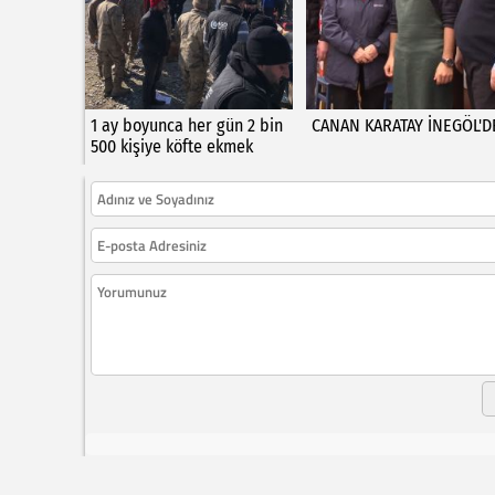
1 ay boyunca her gün 2 bin
CANAN KARATAY İNEGÖL'D
500 kişiye köfte ekmek