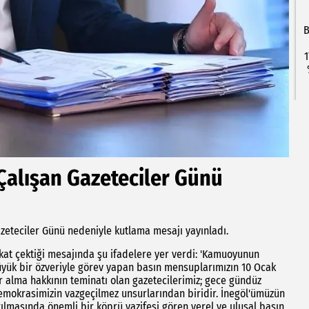
B
1
alışan Gazeteciler Günü
zeteciler Günü nedeniyle kutlama mesajı yayınladı.
kat çektiği mesajında şu ifadelere yer verdi: 'Kamuoyunun
 büyük bir özveriyle görev yapan basın mensuplarımızın 10 Ocak
 alma hakkının teminatı olan gazetecilerimiz; gece gündüz
demokrasimizin vazgeçilmez unsurlarından biridir. İnegöl'ümüzün
rılmasında önemli bir köprü vazifesi gören yerel ve ulusal basın