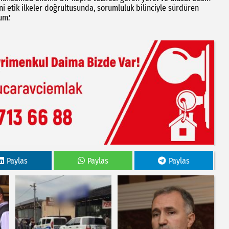
i etik ilkeler doğrultusunda, sorumluluk bilinciyle sürdüren
um.'
Paylas
Paylas
Paylas