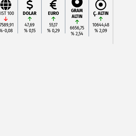
GRAM
IST 100
DOLAR
EURO
Ç. ALTIN
ALTIN
7589,91
47,69
55,17
10644,48
6656,75
%-0,08
% 0,15
% 0,29
% 2,09
% 2,54