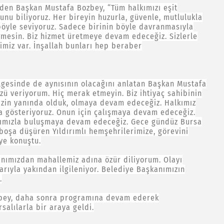
eden Başkan Mustafa Bozbey, “Tüm halkımızı eşit
unu biliyoruz. Her bireyin huzurla, güvenle, mutlulukla
 böyle seviyoruz. Sadece birinin böyle davranmasıyla
mesin. Biz hizmet üretmeye devam edeceğiz. Sizlerle
miz var. İnşallah bunları hep beraber
ölgesinde de aynısının olacağını anlatan Başkan Mustafa
ü veriyorum. Hiç merak etmeyin. Biz ihtiyaç sahibinin
zin yanında olduk, olmaya devam edeceğiz. Halkımız
ba gösteriyoruz. Onun için çalışmaya devam edeceğiz.
lkımızla buluşmaya devam edeceğiz. Gece gündüz Bursa
boşa düşüren Yıldırımlı hemşehrilerimize, görevini
ye konuştu.
nımızdan mahallemiz adına özür diliyorum. Olayı
arıyla yakından ilgileniyor. Belediye Başkanımızın
.
zbey, daha sonra programına devam ederek
alılarla bir araya geldi.