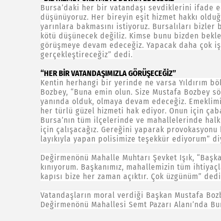
Bursa’daki her bir vatandaşı sevdiklerini ifade 
düşünüyoruz. Her bireyin eşit hizmet hakkı olduğ
yarınlara bakmasını istiyoruz. Bursalıları bizler
kötü düşünecek değiliz. Kimse bunu bizden bekle
görüşmeye devam edeceğiz. Yapacak daha çok işi
gerçekleştireceğiz” dedi.
“HER BİR VATANDAŞIMIZLA GÖRÜŞECEĞİZ”
Kentin herhangi bir yerinde ne varsa Yıldırım b
Bozbey, “Buna emin olun. Size Mustafa Bozbey söz
yanında olduk, olmaya devam edeceğiz. Emeklimi
her türlü güzel hizmeti hak ediyor. Onun için ça
Bursa’nın tüm ilçelerinde ve mahallelerinde ha
için çalışacağız. Gereğini yaparak provokasyonu 
layıkıyla yapan polisimize teşekkür ediyorum” di
Değirmenönü Mahalle Muhtarı Şevket Işık, “Başka
kınıyorum. Başkanımız, mahallemizin tüm ihtiyaçl
kapısı bize her zaman açıktır. Çok üzgünüm” dedi
Vatandaşların moral verdiği Başkan Mustafa Bo
Değirmenönü Mahallesi Semt Pazarı Alanı’nda Burs