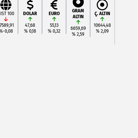
GRAM
IST 100
DOLAR
EURO
Ç. ALTIN
ALTIN
7589,91
47,68
55,13
10644,48
6659,69
%-0,08
% 0,18
% 0,32
% 2,09
% 2,59