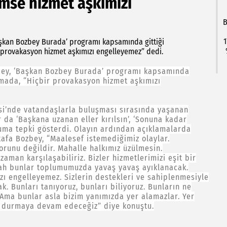
mse hizmet aşkımızı
B
1
şkan Bozbey Burada’ programı kapsamında gittiği
 provakasyon hizmet aşkımızı engelleyemez” dedi.
bey, ‘Başkan Bozbey Burada’ programı kapsamında
amada, “Hiçbir provakasyon hizmet aşkımızı
i’nde vatandaşlarla buluşması sırasında yaşanan
r da ‘Başkana uzanan eller kırılsın’, ‘Sonuna kadar
uma tepki gösterdi. Olayın ardından açıklamalarda
afa Bozbey, “Maalesef istemediğimiz olaylar.
runu değildir. Mahalle halkımız üzülmesin.
aman karşılaşabiliriz. Bizler hizmetlerimizi eşit bir
llah bunlar toplumumuzda yavaş yavaş ayıklanacak.
zı engelleyemez. Sizlerin destekleri ve sahiplenmesiyle
. Bunları tanıyoruz, bunları biliyoruz. Bunların ne
. Ama bunlar asla bizim yanımızda yer alamazlar. Yer
k durmaya devam edeceğiz” diye konuştu.