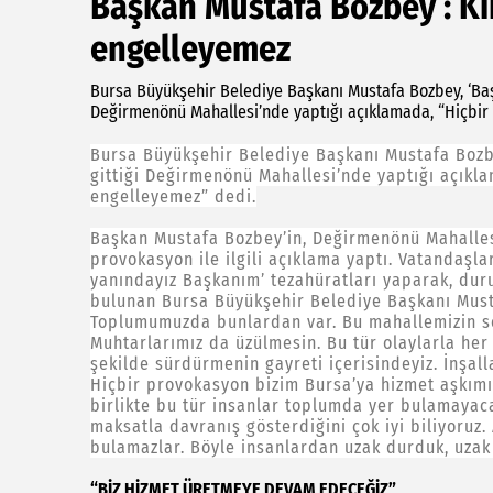
Başkan Mustafa Bozbey : Ki
engelleyemez
Bursa Büyükşehir Belediye Başkanı Mustafa Bozbey, ‘Ba
Değirmenönü Mahallesi’nde yaptığı açıklamada, “Hiçbir
Bursa Büyükşehir Belediye Başkanı Mustafa Boz
gittiği Değirmenönü Mahallesi’nde yaptığı açıkl
engelleyemez” dedi.
Başkan Mustafa Bozbey’in, Değirmenönü Mahalles
provokasyon ile ilgili açıklama yaptı. Vatandaşla
yanındayız Başkanım’ tezahüratları yaparak, dur
bulunan Bursa Büyükşehir Belediye Başkanı Must
Toplumumuzda bunlardan var. Bu mahallemizin so
Muhtarlarımız da üzülmesin. Bu tür olaylarla her z
şekilde sürdürmenin gayreti içerisindeyiz. İnşa
Hiçbir provokasyon bizim Bursa’ya hizmet aşkımı
birlikte bu tür insanlar toplumda yer bulamayacak
maksatla davranış gösterdiğini çok iyi biliyoruz
bulamazlar. Böyle insanlardan uzak durduk, uza
“BİZ HİZMET ÜRETMEYE DEVAM EDECEĞİZ”