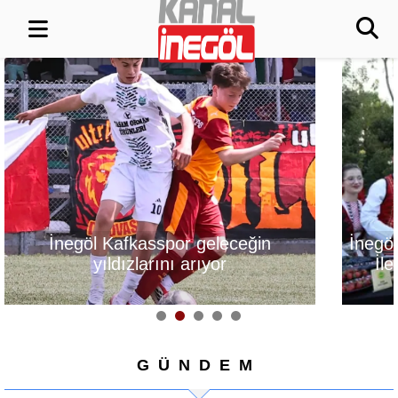
İnegöl, Gastronomi Festivali
Alanyurt Yüzm
İle Lezzetlerini Vitrine
Yapım Çalışmal
Çıkarıyor
GÜNDEM