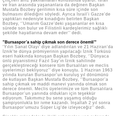
çiftçileri anız yakmamaları konusunda uyardı. İsrail
ve İran arasında yaşananlara da değinen Başkan
Mustafa Bozbey gerilimin kısa süre içinde son
bulmasını dilediğini söyledi. Ayrıca İsrail’i Gazze’de
yaptıkları nedeniyle kınadığını belirten Başkan
Bozbey, ‘’Umarım Gazze’deki yaşananlar en kısa
sürede son bulur ve Filistinli kardeşlerimiz sağlıklı
şekilde hayatlarına devam eder’’ dedi.
"Bursaspor’a sahip çıkmak son derece önemli’"
‘Yılın Sanat Olayı’ diye adlandırılan ve 21 Haziran’da
İznik’te dünya prömiyerinin yapılacağı İznik Türküsü
eseri hakkında konuşan Başkan Bozbey, ‘’Dünyaca
ünlü piyanistimiz Fazıl Say’ın İznik sahilinde
gerçekleştireceği konsere tüm Bursalıları ve meclis
üyelerimizi bekliyoruz’’ diye konuştu. 1 Haziran 1963
yılında kurulan Bursaspor’un kuruluş yıl dönümünü
de kutlayan Başkan Mustafa Bozbey, ‘’Bursaspor’a
sahip çıkmak ve maddi manevi yanında olmak son
derece önemli. Meclis üyelerimize ve tüm Bursalılara
Bursaspor’un yanında oldukları için teşekkür
ediyorum. Takımımız bu sene yaşamış olduğu
şampiyonlukla bir ivme kazandı. İnşallah 2 yıl sonra
Bursaspor’umuzu Süper Lig’de izleyeceğiz’’ dedi.