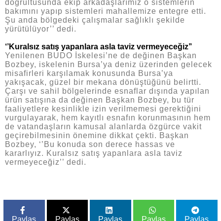
doğrultusunda ekip arkadaşlarımız o sistemlerin
bakımını yapıp sistemleri mahallemize entegre etti.
Şu anda bölgedeki çalışmalar sağlıklı şekilde
yürütülüyor’’ dedi.
‘’Kuralsız satış yapanlara asla taviz vermeyeceğiz’’
Yenilenen BUDO İskelesi’ne de değinen Başkan
Bozbey, iskelenin Bursa’ya deniz üzerinden gelecek
misafirleri karşılamak konusunda Bursa’ya
yakışacak, güzel bir mekana dönüştüğünü belirtti.
Çarşı ve sahil bölgelerinde esnaflar dışında yapılan
ürün satışına da değinen Başkan Bozbey, bu tür
faaliyetlere kesinlikle izin verilmemesi gerektiğini
vurgulayarak, hem kayıtlı esnafın korunmasının hem
de vatandaşların kamusal alanlarda özgürce vakit
geçirebilmesinin önemine dikkat çekti. Başkan
Bozbey, ‘’Bu konuda son derece hassas ve
kararlıyız. Kuralsız satış yapanlara asla taviz
vermeyeceğiz’’ dedi.
Paylas
Paylas
Paylas
Paylas
Paylas