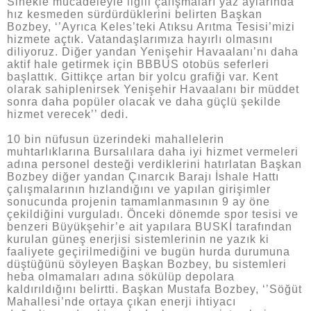
Sinekle mücadeleyle ilgili çalışmaları yaz aylarında
hız kesmeden sürdürdüklerini belirten Başkan
Bozbey, ‘’Ayrıca Keles’teki Atıksu Arıtma Tesisi’mizi
hizmete açtık. Vatandaşlarımıza hayırlı olmasını
diliyoruz. Diğer yandan Yenişehir Havaalanı’nı daha
aktif hale getirmek için BBBUS otobüs seferleri
başlattık. Gittikçe artan bir yolcu grafiği var. Kent
olarak sahiplenirsek Yenişehir Havaalanı bir müddet
sonra daha popüler olacak ve daha güçlü şekilde
hizmet verecek’’ dedi.
10 bin nüfusun üzerindeki mahallelerin
muhtarlıklarına Bursalılara daha iyi hizmet vermeleri
adına personel desteği verdiklerini hatırlatan Başkan
Bozbey diğer yandan Çınarcık Barajı İshale Hattı
çalışmalarının hızlandığını ve yapılan girişimler
sonucunda projenin tamamlanmasının 9 ay öne
çekildiğini vurguladı. Önceki dönemde spor tesisi ve
benzeri Büyükşehir’e ait yapılara BUSKİ tarafından
kurulan güneş enerjisi sistemlerinin ne yazık ki
faaliyete geçirilmediğini ve bugün hurda durumuna
düştüğünü söyleyen Başkan Bozbey, bu sistemleri
heba olmamaları adına sökülüp depolara
kaldırıldığını belirtti. Başkan Mustafa Bozbey, ‘’Söğüt
Mahallesi’nde ortaya çıkan enerji ihtiyacı