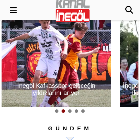
İnegöl, Gastronomi Festivali
Alanyurt Yüzm
İle Lezzetlerini Vitrine
Yapım Çalışmal
Çıkarıyor
GÜNDEM