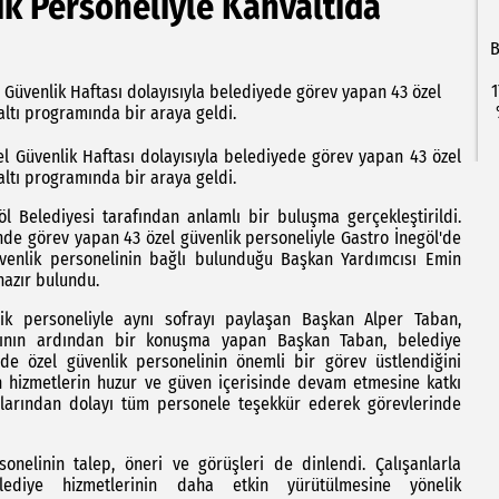
k Personeliyle Kahvaltıda
B
1
 Güvenlik Haftası dolayısıyla belediyede görev yapan 43 özel
ltı programında bir araya geldi.
el Güvenlik Haftası dolayısıyla belediyede görev yapan 43 özel
ltı programında bir araya geldi.
 Belediyesi tarafından anlamlı bir buluşma gerçekleştirildi.
nde görev yapan 43 özel güvenlik personeliyle Gastro İnegöl'de
venlik personelinin bağlı bulunduğu Başkan Yardımcısı Emin
azır bulundu.
k personeliyle aynı sofrayı paylaşan Başkan Alper Taban,
valtının ardından bir konuşma yapan Başkan Taban, belediye
nde özel güvenlik personelinin önemli bir görev üstlendiğini
an hizmetlerin huzur ve güven içerisinde devam etmesine katkı
alarından dolayı tüm personele teşekkür ederek görevlerinde
nelinin talep, öneri ve görüşleri de dinlendi. Çalışanlarla
elediye hizmetlerinin daha etkin yürütülmesine yönelik