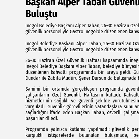
Başkan Alper Taban Güvenli
Buluştu
İnegöl Belediye Başkanı Alper Taban, 26-30 Haziran Özel
güvenlik personeliyle Gastro İnegöl'de düzenlenen kahva
İnegöl Belediye Başkanı Alper Taban, 26-30 Haziran Öz
güvenlik personeliyle Gastro İnegöl'de düzenlenen kahva
26-30 Haziran Özel Güvenlik Haftası kapsamında İnegöl
İnegöl Belediye Başkanı Alper Taban, belediye bünyesi
düzenlenen kahvaltı programında bir araya geldi. Gü
Dündar ile Zabıta Müdürü Şener Dursun da buluşmada h
Samimi bir ortamda gerçekleşen programda güvenli
çalışanların Özel Güvenlik Haftası'nı kutladı. Kah
hizmetlerinin sağlıklı ve güvenli şekilde yürütülmesi
vurguladı. Güvenlik görevlilerinin vatandaşlara sunul
sağladığını ifade eden Başkan Taban, özverili çalışm
başarılar diledi.
Programda yalnızca kutlama yapılmadı; güvenlik perso
karşılıklı istişarelerde bulunulan buluşmada, b