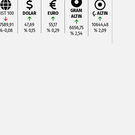
GRAM
IST 100
DOLAR
EURO
Ç. ALTIN
ALTIN
7589,91
47,69
55,17
10644,48
6656,75
%-0,08
% 0,15
% 0,29
% 2,09
% 2,54