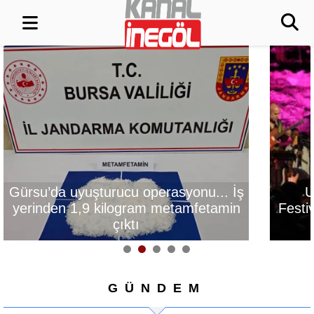
rucu operasyonu... İş
Uluslararası Bursa
ilogram metamfetamin
Festivali’nde tarih ve m
çıktı
buluştu
GÜNDEM