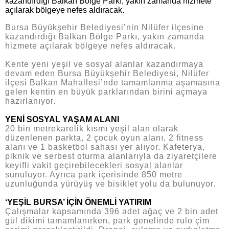
kazandırdığı Balkan Bölge Parkı, yakın zamanda hizmete
açılarak bölgeye nefes aldıracak.
Bursa Büyükşehir Belediyesi’nin Nilüfer ilçesine
kazandırdığı Balkan Bölge Parkı, yakın zamanda
hizmete açılarak bölgeye nefes aldıracak.
Kente yeni yeşil ve sosyal alanlar kazandırmaya
devam eden Bursa Büyükşehir Belediyesi, Nilüfer
ilçesi Balkan Mahallesi’nde tamamlanma aşamasına
gelen kentin en büyük parklarından birini açmaya
hazırlanıyor.
YENİ SOSYAL YAŞAM ALANI
20 bin metrekarelik kısmı yeşil alan olarak
düzenlenen parkta, 2 çocuk oyun alanı, 2 fitness
alanı ve 1 basketbol sahası yer alıyor. Kafeterya,
piknik ve serbest oturma alanlarıyla da ziyaretçilere
keyifli vakit geçirebilecekleri sosyal alanlar
sunuluyor. Ayrıca park içerisinde 850 metre
uzunluğunda yürüyüş ve bisiklet yolu da bulunuyor.
‘YEŞİL BURSA’ İÇİN ÖNEMLİ YATIRIM
Çalışmalar kapsamında 396 adet ağaç ve 2 bin adet
gül dikimi tamamlanırken, park genelinde rulo çim