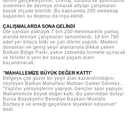
serimi gerçekleştirildi. Drenaj, sulama ve aydınlatma
sistemleri de devreye alınarak altyapı çalışmaları
büyük ölçüde bitirildi. Bu kapsamda 200 metreküp
kapasiteli su deposu da inşa edildi.
ÇALIŞMALARDA SONA GELİNDİ
Öte yandan yaklaşık 7 bin 200 metrekarelik yamaç
alanda tesviye çalışmaları tamamlandı. 18 bin 780
adet yer örtücü bitki ve çalı dikimi yapıldı. Modern
donatıları ve geniş yeşil alanlarıyla dikkat çeken
Balkan Bölge Parkı, yakın zamanda hizmete açılacak
ve Nilüfer’e yeni bir sosyal yaşam alanı
kazandıracak.
“MAHALLEMİZE BÜYÜK DEĞER KATTI”
Bölgeye çok güzel bir yeşil alan kazandırıldığını
söyleyen Balkan Mahallesi Muhtarı Samet Sönmez,
”Yaşlılar yürüyüşlerini yapıyor. Gençler spor yapıyor.
Mahallemize büyük değer kattı. Bu yatırımdan dolayı
Bursa Büyükşehir Belediye Başkanı Mustafa
Bozbey’e ve emeği geçenlere teşekkür ediyorum”
dedi.