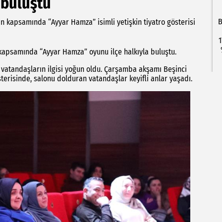
 buluştu
B
nin kapsamında “Ayyar Hamza” isimli yetişkin tiyatro gösterisi
1
i kapsamında “Ayyar Hamza” oyunu ilçe halkıyla buluştu.
 vatandaşların ilgisi yoğun oldu. Çarşamba akşamı Beşinci
erisinde, salonu dolduran vatandaşlar keyifli anlar yaşadı.