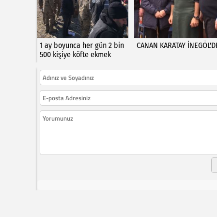
1 ay boyunca her gün 2 bin
CANAN KARATAY İNEGÖL'D
500 kişiye köfte ekmek