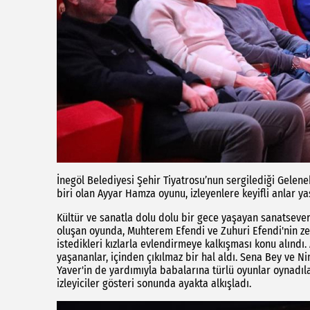
İnegöl Belediyesi Şehir Tiyatrosu’nun sergilediği Gelen
biri olan Ayyar Hamza oyunu, izleyenlere keyifli anlar yaş
Kültür ve sanatla dolu dolu bir gece yaşayan sanatseve
oluşan oyunda, Muhterem Efendi ve Zuhuri Efendi'nin zen
istedikleri kızlarla evlendirmeye kalkışması konu alınd
yaşananlar, içinden çıkılmaz bir hal aldı. Sena Bey ve 
Yaver'in de yardımıyla babalarına türlü oyunlar oynadıl
izleyiciler gösteri sonunda ayakta alkışladı.