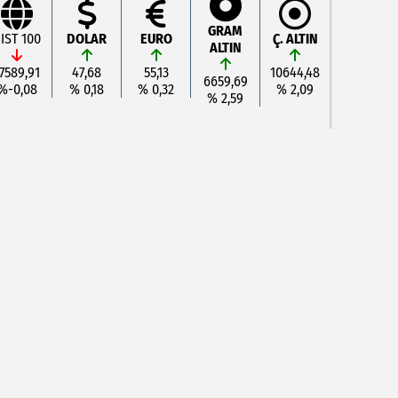
GRAM
IST 100
DOLAR
EURO
Ç. ALTIN
ALTIN
7589,91
47,68
55,13
10644,48
6659,69
%-0,08
% 0,18
% 0,32
% 2,09
% 2,59