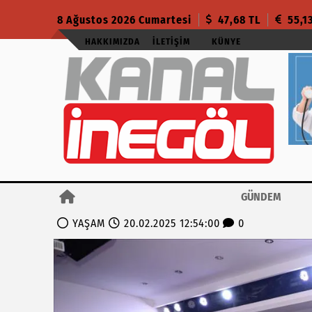
8 Ağustos 2026 Cumartesi
47,68 TL
55,1
HAKKIMIZDA
İLETIŞIM
KÜNYE
GÜNDEM
YAŞAM
20.02.2025 12:54:00
0