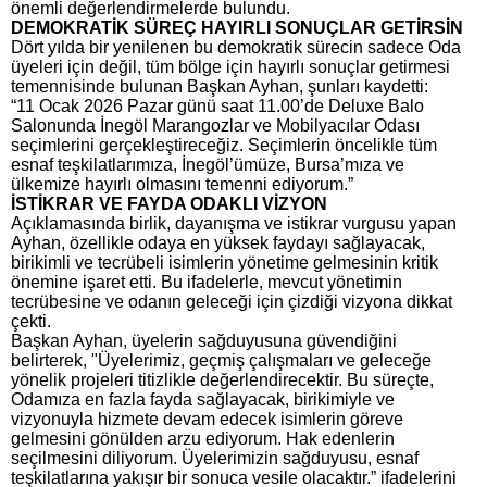
önemli değerlendirmelerde bulundu.
DEMOKRATİK SÜREÇ HAYIRLI SONUÇLAR GETİRSİN
Dört yılda bir yenilenen bu demokratik sürecin sadece Oda
üyeleri için değil, tüm bölge için hayırlı sonuçlar getirmesi
temennisinde bulunan Başkan Ayhan, şunları kaydetti:
“11 Ocak 2026 Pazar günü saat 11.00’de Deluxe Balo
Salonunda İnegöl Marangozlar ve Mobilyacılar Odası
seçimlerini gerçekleştireceğiz. Seçimlerin öncelikle tüm
esnaf teşkilatlarımıza, İnegöl’ümüze, Bursa’mıza ve
ülkemize hayırlı olmasını temenni ediyorum.”
İSTİKRAR VE FAYDA ODAKLI VİZYON
Açıklamasında birlik, dayanışma ve istikrar vurgusu yapan
Ayhan, özellikle odaya en yüksek faydayı sağlayacak,
birikimli ve tecrübeli isimlerin yönetime gelmesinin kritik
önemine işaret etti. Bu ifadelerle, mevcut yönetimin
tecrübesine ve odanın geleceği için çizdiği vizyona dikkat
çekti.
Başkan Ayhan, üyelerin sağduyusuna güvendiğini
belirterek, "Üyelerimiz, geçmiş çalışmaları ve geleceğe
yönelik projeleri titizlikle değerlendirecektir. Bu süreçte,
Odamıza en fazla fayda sağlayacak, birikimiyle ve
vizyonuyla hizmete devam edecek isimlerin göreve
gelmesini gönülden arzu ediyorum. Hak edenlerin
seçilmesini diliyorum. Üyelerimizin sağduyusu, esnaf
teşkilatlarına yakışır bir sonuca vesile olacaktır.” ifadelerini