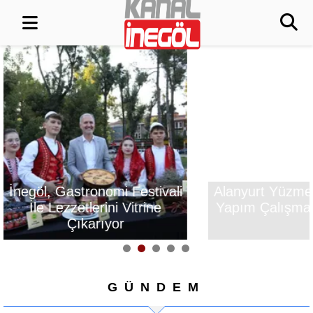
İnegöl, Gastronomi Festivali
Alanyurt Yüzm
İle Lezzetlerini Vitrine
Yapım Çalışmal
Çıkarıyor
GÜNDEM