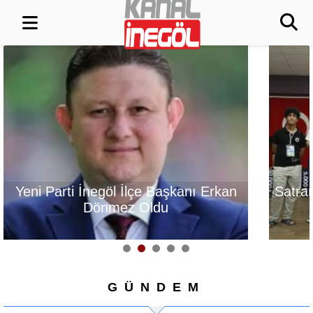
Yeni Parti İnegöl İlçe Başkanı Erkan
Satrançt
Dönmez Oldu
GÜNDEM