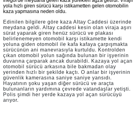
İnegöl'de meydana gelen kaza yürekleri ağza getirdi. Virajlı
yola hızlı giren sürücü karşı istikametten gelen otomobilin
kaza yapmasına neden oldu.
Edinilen bilgilere göre kaza Altay Caddesi üzerinde
meydana geldi. Altay caddesi kesin olan viraja aşırı
sürat yaparak giren henüz sürücü ve plakası
belirlenemeyen otomobil karşı istikamette kendi
yoluna giden otomobil ile kafa kafaya çarpışmakta
sürücünün ani manevrasıyla kurtuldu. Kontrolden
çıkan otomobil yolun sağında bulunan bir işyerinin
duvarına çarparak ancak durabildi. Kazaya yol açan
otomobil sürücü arkasına bile bakmadan olay
yerinden hızlı bir şekilde kaçtı. O anlar bir işyerinin
güvenlik kamerasına saniye saniye yansıdı.
Hayatının şoku yaşan diğer sürücü ve araçta
bulunanların yardımına çevrede vatandaşlar yetişti.
Polis şimdi her yerde kazaya yol açan sürücüyü
arıyor.