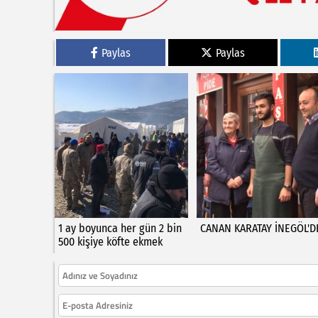
Paylas
Paylas
1 ay boyunca her gün 2 bin
CANAN KARATAY İNEGÖL'D
500 kişiye köfte ekmek