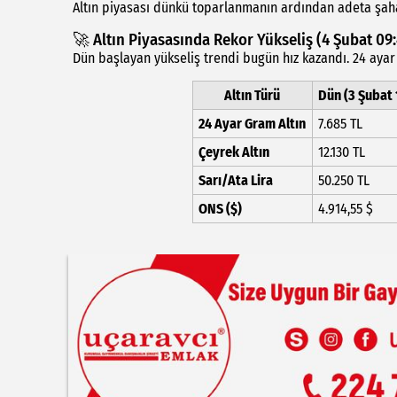
Altın piyasası dünkü toparlanmanın ardından adeta şaha 
🚀 Altın Piyasasında Rekor Yükseliş (4 Şubat 09:
Dün başlayan yükseliş trendi bugün hız kazandı. 24 aya
Altın Türü
Dün (3 Şubat 
24 Ayar Gram Altın
7.685 TL
Çeyrek Altın
12.130 TL
Sarı/Ata Lira
50.250 TL
ONS ($)
4.914,55 $