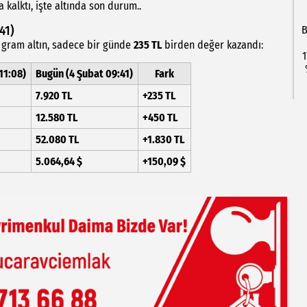
kalktı, işte altında son durum..
41)
B
r gram altın, sadece bir günde
235 TL
birden değer kazandı:
1
11:08)
Bugün (4 Şubat 09:41)
Fark
7.920 TL
+235 TL
12.580 TL
+450 TL
52.080 TL
+1.830 TL
5.064,64 $
+150,09 $