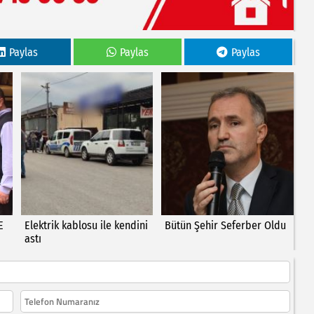
Paylas
Paylas
Paylas
E
Elektrik kablosu ile kendini
Bütün Şehir Seferber Oldu
astı