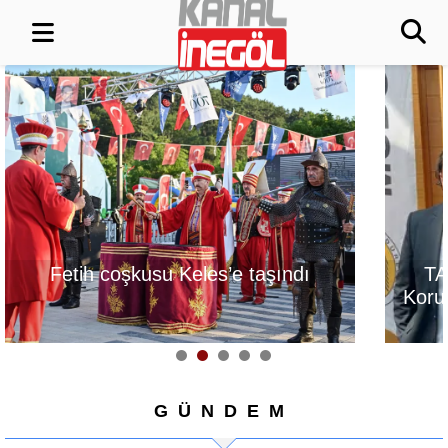
s’e taşındı
TAPSİAD: Ormanları
Korumak, Üretim Gücünü
Korumaktır
GÜNDEM