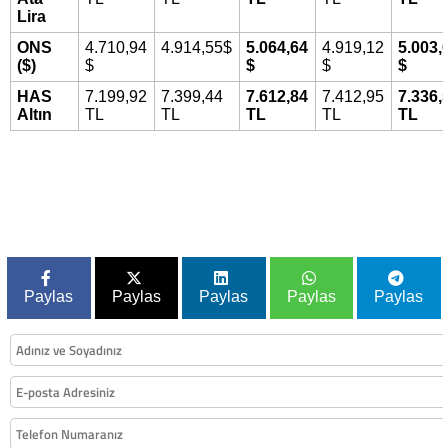
Lira
ONS
4.710,94
4.914,55$
5.064,64
4.919,12
5.003,
($)
$
$
$
$
HAS
7.199,92
7.399,44
7.612,84
7.412,95
7.336,
Altın
TL
TL
TL
TL
TL
Paylas
Paylas
Paylas
Paylas
Paylas