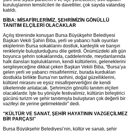
kuruluşlarının temsilcileri ile davetliler, çok sayıda vatandaş
katıldı.
BİBA: MİSAFİRLERİMİZ, ŞEHRİMİZİN GÖNÜLLÜ
TANITIM ELÇİLERİ OLACAKLAR
Açılış töreninde konuşan Bursa Büyükşehir Belediyesi
Başkan Vekili Şahin Biba, yerli ve yabancı halk oyunları
ekiplerinin Bursa sokaklarını dostluk, kardeşlik ve barışın
renkleriyle buluşturduğunu dile getirdi. Önümüzdeki altı gün
boyunca şehrin sokaklarında, caddelerinde, meydanlarında
halk dansları topluluklarının, kendi kültürlerini, geleneklerini
sergileyeceğine dikkat çeken Başkan Vekili Biba, “Bursa’ya
gelen yerli ve yabancı misafirlerimiz, burada kurdukları
dostlukla birlikte Bursa’nın tarihini, doğal güzelliklerini,
kültürel mirasını ve eşsiz misafirperverliğini de kendi
ülkelerinde anlatacak. Şehrimizin gönüllü tanıtım elçileri
olacaklardır. İşte bu yönüyle festivalimiz, kültürün birleştirici
gücünü turizm ve şehir tanıtımıyla buluşturan çok değerli bir
vazifeyi de yerine getirmektedir” dedi.
“KÜLTÜR VE SANAT, ŞEHİR HAYATININ VAZGEÇİLMEZ
BİR PARÇASI”
Bursa Büyükşehir Belediyesi’nin, kültür ve sanatı, şehir