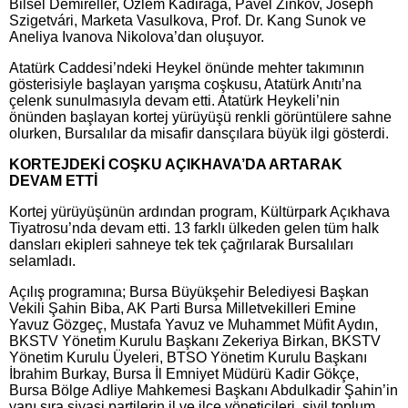
Bilsel Demireller, Özlem Kadirağa, Pavel Zinkov, Joseph
Szigetvári, Marketa Vasulkova, Prof. Dr. Kang Sunok ve
Aneliya Ivanova Nikolova’dan oluşuyor.
Atatürk Caddesi’ndeki Heykel önünde mehter takımının
gösterisiyle başlayan yarışma coşkusu, Atatürk Anıtı’na
çelenk sunulmasıyla devam etti. Atatürk Heykeli’nin
önünden başlayan kortej yürüyüşü renkli görüntülere sahne
olurken, Bursalılar da misafir dansçılara büyük ilgi gösterdi.
KORTEJDEKİ COŞKU AÇIKHAVA’DA ARTARAK
DEVAM ETTİ
Kortej yürüyüşünün ardından program, Kültürpark Açıkhava
Tiyatrosu’nda devam etti. 13 farklı ülkeden gelen tüm halk
dansları ekipleri sahneye tek tek çağrılarak Bursalıları
selamladı.
Açılış programına; Bursa Büyükşehir Belediyesi Başkan
Vekili Şahin Biba, AK Parti Bursa Milletvekilleri Emine
Yavuz Gözgeç, Mustafa Yavuz ve Muhammet Müfit Aydın,
BKSTV Yönetim Kurulu Başkanı Zekeriya Birkan, BKSTV
Yönetim Kurulu Üyeleri, BTSO Yönetim Kurulu Başkanı
İbrahim Burkay, Bursa İl Emniyet Müdürü Kadir Gökçe,
Bursa Bölge Adliye Mahkemesi Başkanı Abdulkadir Şahin’in
yanı sıra siyasi partilerin il ve ilçe yöneticileri, sivil toplum