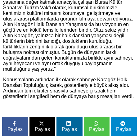
yaşamına değer katmak amacıyla çalışan Bursa Kültür
Sanat ve Turizm Vakfı olarak, kurumsal birikimimizle
kentimizin kültürel mirasını korumaya, geliştirmeye ve
uluslararası platformlarda görünür kılmaya devam ediyoruz.
Altın Karagöz Halk Dansları Yarışması da bu vizyonun en
güçlü ve en köklü temsilcilerinden biridir. Otuz sekiz yıldır
Altın Karagöz, yalnızca bir halk dansları yarışması değil;
kültürlerin birbirini tanıdığı, dostlukların kurulduğu,
farklılıkların zenginlik olarak görüldüğü uluslararası bir
buluşma noktası olmuştur. Bugün de dünyanın farklı
coğrafyalarından gelen konuklarımızla birlikte aynı sahneyi,
aynı heyecanı ve aynı ortak duyguyu paylaşmanın
mutluluğunu yaşıyoruz.”
Konuşmaların ardından ilk olarak sahneye Karagöz Halk
Dansları Topluluğu çıkarak, gösterileriyle büyük alkış aldı.
Ardından tüm ekipler sırasıyla sahneye çıkarak hem
gösterilerini sergiledi hem de dünyaya barış mesajları verdi.
Paylas
Paylas
Paylas
Paylas
Paylas