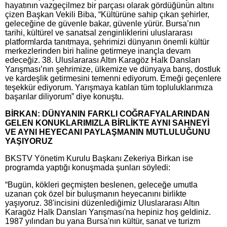
hayatının vazgeçilmez bir parçası olarak gördüğünün altını
çizen Başkan Vekili Biba, “Kültürüne sahip çıkan şehirler,
geleceğine de güvenle bakar, güvenle yürür. Bursa’nın
tarihi, kültürel ve sanatsal zenginliklerini uluslararası
platformlarda tanıtmaya, şehrimizi dünyanın önemli kültür
merkezlerinden biri haline getirmeye inançla devam
edeceğiz. 38. Uluslararası Altın Karagöz Halk Dansları
Yarışması’nın şehrimize, ülkemize ve dünyaya barış, dostluk
ve kardeşlik getirmesini temenni ediyorum. Emeği geçenlere
teşekkür ediyorum. Yarışmaya katılan tüm topluluklarımıza
başarılar diliyorum” diye konuştu.
BİRKAN: DÜNYANIN FARKLI COĞRAFYALARINDAN
GELEN KONUKLARIMIZLA BİRLİKTE AYNI SAHNEYİ
VE AYNI HEYECANI PAYLAŞMANIN MUTLULUĞUNU
YAŞIYORUZ
BKSTV Yönetim Kurulu Başkanı Zekeriya Birkan ise
programda yaptığı konuşmada şunları söyledi:
“Bugün, kökleri geçmişten beslenen, geleceğe umutla
uzanan çok özel bir buluşmanın heyecanını birlikte
yaşıyoruz. 38'incisini düzenlediğimiz Uluslararası Altın
Karagöz Halk Dansları Yarışması'na hepiniz hoş geldiniz.
1987 yılından bu yana Bursa'nın kültür, sanat ve turizm