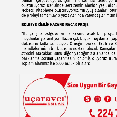
bunları çerçeveleyerek şehir merkezinde belediye 
oluşturuyoruz. İçerisinde sert zemin alanlar, yeşil alan
Nöbetçi Kitaphane oluşturuyoruz. Yürüyüş alanları, oturm
de projeyi tamamlayıp yaz aylarında vatandaşlarımızın 
BÖLGEYE KİMLİK KAZANDIRACAK PROJE
“Bu çalışma bölgeye kimlik kazandıracak bir proje. 
meydanlarıyla anılıyor. Bazen çok büyük meydanlar yap
dokusuna katkı sunuluyor. Örneğin burası Fatih ve C
mahallelerimizin bir buluşma noktası olacak. Komşular 
stresini atacaklar. Bunu diğer yaptığımız alanlarda d
parklanma sorunu yaşanmasını önlemiş oluyoruz. Burad
Toplam alanımız ise 5300 m2’lik bir alan.”