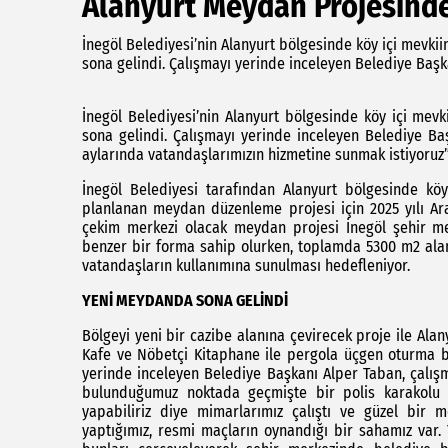
Alanyurt Meydan Projesinde
İnegöl Belediyesi’nin Alanyurt bölgesinde köy içi mevk
sona gelindi. Çalışmayı yerinde inceleyen Belediye Başk
İnegöl Belediyesi’nin Alanyurt bölgesinde köy içi me
sona gelindi. Çalışmayı yerinde inceleyen Belediye Ba
aylarında vatandaşlarımızın hizmetine sunmak istiyoruz”
İnegöl Belediyesi tarafından Alanyurt bölgesinde köy
planlanan meydan düzenleme projesi için 2025 yılı Ara
çekim merkezi olacak meydan projesi İnegöl şehir m
benzer bir forma sahip olurken, toplamda 5300 m2 ala
vatandaşların kullanımına sunulması hedefleniyor.
YENİ MEYDANDA SONA GELİNDİ
Bölgeyi yeni bir cazibe alanına çevirecek proje ile Ala
Kafe ve Nöbetçi Kitaphane ile pergola üçgen oturma bi
yerinde inceleyen Belediye Başkanı Alper Taban, çalış
bulunduğumuz noktada geçmişte bir polis karakolu v
yapabiliriz diye mimarlarımız çalıştı ve güzel bir
yaptığımız, resmi maçların oynandığı bir sahamız var.