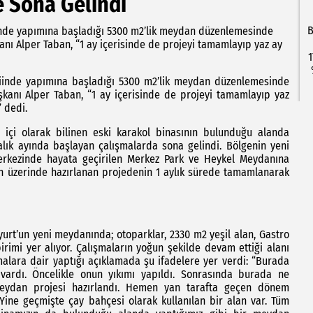
 Sona Gelindi
B
iinde yapımına başladığı 5300 m2’lik meydan düzenlemesinde
anı Alper Taban, “1 ay içerisinde de projeyi tamamlayıp yaz ay
1
vkiinde yapımına başladığı 5300 m2’lik meydan düzenlemesinde
şkanı Alper Taban, “1 ay içerisinde de projeyi tamamlayıp yaz
 dedi.
 içi olarak bilinen eski karakol binasının bulunduğu alanda
lık ayında başlayan çalışmalarda sona gelindi. Bölgenin yeni
erkezinde hayata geçirilen Merkez Park ve Heykel Meydanına
n üzerinde hazırlanan projedenin 1 aylık sürede tamamlanarak
nyurt’un yeni meydanında; otoparklar, 2330 m2 yeşil alan, Gastro
rimi yer alıyor. Çalışmaların yoğun şekilde devam ettiği alanı
malara dair yaptığı açıklamada şu ifadelere yer verdi: “Burada
ardı. Öncelikle onun yıkımı yapıldı. Sonrasında burada ne
 meydan projesi hazırlandı. Hemen yan tarafta geçen dönem
 Yine geçmişte çay bahçesi olarak kullanılan bir alan var. Tüm