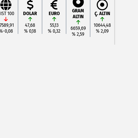
GRAM
IST 100
DOLAR
EURO
Ç. ALTIN
ALTIN
7589,91
47,68
55,13
10644,48
6659,69
%-0,08
% 0,18
% 0,32
% 2,09
% 2,59