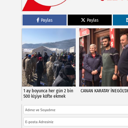
Paylas
Paylas
1 ay boyunca her gün 2 bin
CANAN KARATAY İNEGÖL'D
500 kişiye köfte ekmek