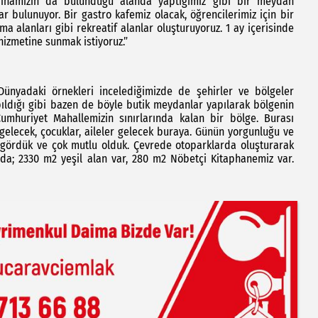
binamızın da bulunduğu alanda yaptığımız gibi bir meydan
lar bulunuyor. Bir gastro kafemiz olacak, öğrencilerimiz için bir
a alanları gibi rekreatif alanlar oluşturuyoruz. 1 ay içerisinde
hizmetine sunmak istiyoruz.”
Dünyadaki örnekleri incelediğimizde de şehirler ve bölgeler
ıldığı gibi bazen de böyle butik meydanlar yapılarak bölgenin
umhuriyet Mahallemizin sınırlarında kalan bir bölge. Burası
gelecek, çocuklar, aileler gelecek buraya. Günün yorgunluğu ve
a gördük ve çok mutlu olduk. Çevrede otoparklarda oluşturarak
a; 2330 m2 yeşil alan var, 280 m2 Nöbetçi Kitaphanemiz var.