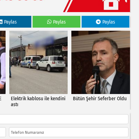
Paylas
Paylas
Paylas
E
Elektrik kablosu ile kendini
Bütün Şehir Seferber Oldu
astı