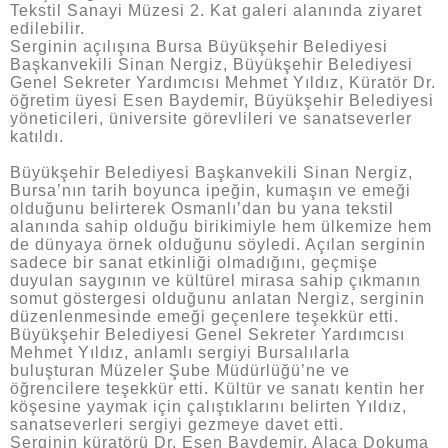
Tekstil Sanayi Müzesi 2. Kat galeri alanında ziyaret
edilebilir.
Serginin açılışına Bursa Büyükşehir Belediyesi
Başkanvekili Sinan Nergiz, Büyükşehir Belediyesi
Genel Sekreter Yardımcısı Mehmet Yıldız, Küratör Dr.
öğretim üyesi Esen Baydemir, Büyükşehir Belediyesi
yöneticileri, üniversite görevlileri ve sanatseverler
katıldı.
Büyükşehir Belediyesi Başkanvekili Sinan Nergiz,
Bursa’nın tarih boyunca ipeğin, kumaşın ve emeği
olduğunu belirterek Osmanlı’dan bu yana tekstil
alanında sahip olduğu birikimiyle hem ülkemize hem
de dünyaya örnek olduğunu söyledi. Açılan serginin
sadece bir sanat etkinliği olmadığını, geçmişe
duyulan saygının ve kültürel mirasa sahip çıkmanın
somut göstergesi olduğunu anlatan Nergiz, serginin
düzenlenmesinde emeği geçenlere teşekkür etti.
Büyükşehir Belediyesi Genel Sekreter Yardımcısı
Mehmet Yıldız, anlamlı sergiyi Bursalılarla
buluşturan Müzeler Şube Müdürlüğü’ne ve
öğrencilere teşekkür etti. Kültür ve sanatı kentin her
köşesine yaymak için çalıştıklarını belirten Yıldız,
sanatseverleri sergiyi gezmeye davet etti.
Serginin küratörü Dr. Esen Baydemir, Alaca Dokuma