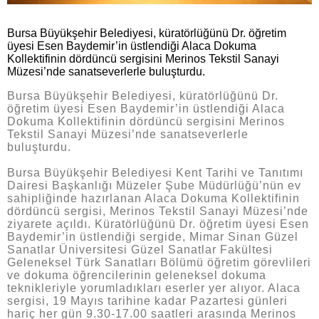
Bursa Büyükşehir Belediyesi, küratörlüğünü Dr. öğretim
üyesi Esen Baydemir’in üstlendiği Alaca Dokuma
Kollektifinin dördüncü sergisini Merinos Tekstil Sanayi
Müzesi’nde sanatseverlerle buluşturdu.
Bursa Büyükşehir Belediyesi, küratörlüğünü Dr.
öğretim üyesi Esen Baydemir’in üstlendiği Alaca
Dokuma Kollektifinin dördüncü sergisini Merinos
Tekstil Sanayi Müzesi’nde sanatseverlerle
buluşturdu.
Bursa Büyükşehir Belediyesi Kent Tarihi ve Tanıtımı
Dairesi Başkanlığı Müzeler Şube Müdürlüğü’nün ev
sahipliğinde hazırlanan Alaca Dokuma Kollektifinin
dördüncü sergisi, Merinos Tekstil Sanayi Müzesi’nde
ziyarete açıldı. Küratörlüğünü Dr. öğretim üyesi Esen
Baydemir’in üstlendiği sergide, Mimar Sinan Güzel
Sanatlar Üniversitesi Güzel Sanatlar Fakültesi
Geleneksel Türk Sanatları Bölümü öğretim görevlileri
ve dokuma öğrencilerinin geleneksel dokuma
teknikleriyle yorumladıkları eserler yer alıyor. Alaca
sergisi, 19 Mayıs tarihine kadar Pazartesi günleri
hariç her gün 9.30-17.00 saatleri arasında Merinos