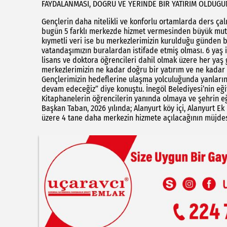
FAYDALANMASI, DOĞRU VE YERİNDE BİR YATIRIM OLDUĞ
Gençlerin daha nitelikli ve konforlu ortamlarda ders ça
bugün 5 farklı merkezde hizmet vermesinden büyük mutlu
kıymetli veri ise bu merkezlerimizin kurulduğu günden b
vatandaşımızın buralardan istifade etmiş olması. 6 yaş itib
lisans ve doktora öğrencileri dahil olmak üzere her yaş
merkezlerimizin ne kadar doğru bir yatırım ve ne kadar 
Gençlerimizin hedeflerine ulaşma yolculuğunda yanlarınd
devam edeceğiz” diye konuştu. İnegöl Belediyesi’nin eğit
Kitaphanelerin öğrencilerin yanında olmaya ve şehrin 
Başkan Taban, 2026 yılında; Alanyurt köy içi, Alanyurt E
üzere 4 tane daha merkezin hizmete açılacağının müjdes