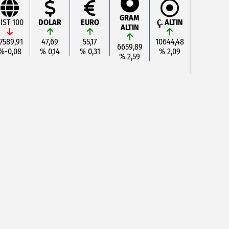
GRAM
IST 100
DOLAR
EURO
Ç. ALTIN
ALTIN
7589,91
47,69
55,17
10644,48
6659,89
%-0,08
% 0,14
% 0,31
% 2,09
% 2,59