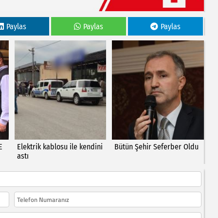
Paylas
Paylas
Paylas
E
Elektrik kablosu ile kendini
Bütün Şehir Seferber Oldu
astı