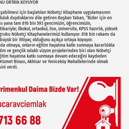
UNU ORTAYA KOYUYOR
lışabilmesi için başlatılan Nöbetçi Kitaphane uygulamasının
luk duyduklarını dile getiren Başkan Taban, “Bizler için en
u yana tam 816 bin 593 gencimizin, öğrencimizin,
ariyle; ilkokul, ortaokul, lise, üniversite, KPSS hazırlık, yüksek
 grubu Nöbetçi Kitaphanelerimizi kullanıyor. 816 bin rakamı da
büyük bir ihtiyaç olduğunu açıkça ortaya koyuyor.
a olmaya, onların eğitim hayatına katkı sunmaya kararlılıkla
im ve gençlik odaklı vizyon projelerinden biri olan Nöbetçi
eğitim hayatına katkı sunmaya devam edeceğini kaydeden
k Hizmet Binası, Akhisar ve Yeniceköy Mahallelerinde olmak
ini verdi.