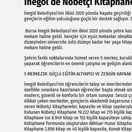
İnegöl’de Nöbetçi Kitaphane
İnegöl Belediyesi’nin ilkini 2020 yılında hayata geçirdi
gençlerin eğitim yolculuğuna güçlü bir destek sağlıyor
Bursa İnegöl Belediyesi’nin ilkini 2020 yılında şehre ka
mekanı haline geldi. Gençler için eşsiz mekanlar olmakl
düzeyinden üniversite üstü düzeye kadar her yaşa hitap
mekanı haline geldi.
Şehrin farklı noktalarında hizmet veren 5 merkez, kurul
yaparak öğrencilerin en önemli çalışma ve gelişim alanl
5 MERKEZDE GÜÇLÜ EĞİTİM ALTYAPISI VE ZENGİN KAYNA
İnegöl Belediyesi’nin öğrencilerin talep ve önerilerind
özellikle sınavlara hazırlanan öğrenciler başta olmak ü
modern, güvenli ve konforlu bir ortam sunuyor. Sessiz çal
dikkat çeken merkezler, gençlerin akademik başarısına d
veren Nöbetçi Kitaphaneler, kapasite ve kitap sayılarıyl
bulunan Nöbetçi Kitaphane 19.222 kitap ve 215 kişilik ka
Kitaphane ise 8.949 kitap ve 152 kişilik kapasiteye sahi
Kütüphane formunda oluşturulan Akhisar-Huzur Kitaphanes
Kitaphane 2.856 kitap ve 40 kişilik kapasite, Konak Kitap