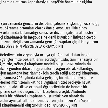
iği hem de oturma kapasitesiyle İnegöl’de önemli bir eğitim
 aynı zamanda gençlerin disiplinli çalışma alışkanlığı kazandığı,
al öğrenme ortamları olarak öne çıkıyor. Özellikle sınav
ev ortamında bulamadığı sessiz ve düzenli çalışma atmosferini
etçi Kitaphanelerin İnegöl’de ne denli büyük bir ihtiyaca cevap
r hizmet değil, aynı zamanda gençliğe yapılan güçlü bir yatırım
BELEDİYESİ’NİN VİZYONUYLA ORTAYA ÇIKTI
elediyesi’nin vizyonuyla ortaya çıktığını hatırlatan İnegöl
e gençlerimize beklentilerini sorduğumuzda, tam manasıyla bir
diğimizde, Nöbetçi Kitaphane modeli oluştu. 2020 yılında da
dik. İlk günden itibaren öğrencilerin yoğun olarak kullandığı,
oğun maratona hazırlanmak için tercih ettiği Nöbetçi kitaphane,
gi sonrası 2021 yılında daha gelişmiş bir kitaphaneyi şehre
 Merkezimizin zemin katında uygulanan özel projeyle hayat
 halini aldı. İlk ve ortaokul öğrencilerinin de benzer bir
phane şeklinde üçüncü bir kitaphaneyi açtık. Akabinde
butik bir Nöbetçi Kitaphane oluşturduk. Son olarak da
kadar aynı çatı altında hizmet veren şehrimizin Yeni Yaşam
çi Kitaphanemizi oluşturduk” dedi. 816.593 KİŞİNİN