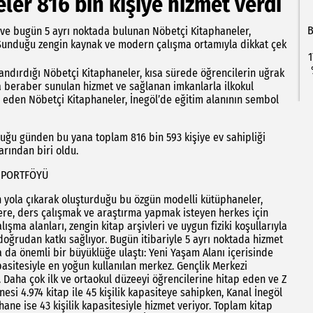
ler 816 bin kişiye hizmet verdi
B
ği ve bugün 5 ayrı noktada bulunan Nöbetçi Kitaphaneler,
. Sunduğu zengin kaynak ve modern çalışma ortamıyla dikkat çek
1
zandırdığı Nöbetçi Kitaphaneler, kısa sürede öğrencilerin uğrak
a beraber sunulan hizmet ve sağlanan imkanlarla ilkokul
 eden Nöbetçi Kitaphaneler, İnegöl’de eğitim alanının sembol
duğu günden bu yana toplam 816 bin 593 kişiye ev sahipliği
arından biri oldu.
K PORTFÖYÜ
en yola çıkarak oluşturduğu bu özgün modelli kütüphaneler,
zere, ders çalışmak ve araştırma yapmak isteyen herkes için
ışma alanları, zengin kitap arşivleri ve uygun fiziki koşullarıyla
oğrudan katkı sağlıyor. Bugün itibariyle 5 ayrı noktada hizmet
a da önemli bir büyüklüğe ulaştı: Yeni Yaşam Alanı içerisinde
pasitesiyle en yoğun kullanılan merkez. Gençlik Merkezi
p. Daha çok ilk ve ortaokul düzeeyi öğrencilerine hitap eden ve Z
i 4.974 kitap ile 45 kişilik kapasiteye sahipken, Kanal İnegöl
hane ise 43 kişilik kapasitesiyle hizmet veriyor. Toplam kitap