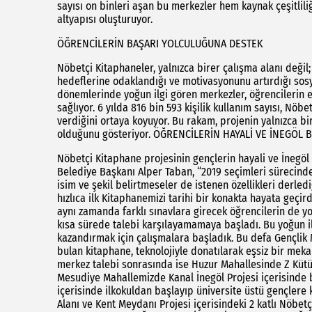
sayısı on binleri aşan bu merkezler hem kaynak çeşitlil
altyapısı oluşturuyor.
ÖĞRENCİLERİN BAŞARI YOLCULUĞUNA DESTEK
Nöbetçi Kitaphaneler, yalnızca birer çalışma alanı değil;
hedeflerine odaklandığı ve motivasyonunu artırdığı sosy
dönemlerinde yoğun ilgi gören merkezler, öğrencilerin 
sağlıyor. 6 yılda 816 bin 593 kişilik kullanım sayısı, Nöb
verdiğini ortaya koyuyor. Bu rakam, projenin yalnızca bi
olduğunu gösteriyor. ÖĞRENCİLERİN HAYALİ VE İNEGÖL 
Nöbetçi Kitaphane projesinin gençlerin hayali ve İnegöl B
Belediye Başkanı Alper Taban, “2019 seçimleri sürecind
isim ve şekil belirtmeseler de istenen özellikleri derle
hızlıca ilk Kitaphanemizi tarihi bir konakta hayata geçir
aynı zamanda farklı sınavlara girecek öğrencilerin de y
kısa sürede talebi karşılayamamaya başladı. Bu yoğun il
kazandırmak için çalışmalara başladık. Bu defa Gençlik
bulan kitaphane, teknolojiyle donatılarak eşsiz bir mekan
merkez talebi sonrasında ise Huzur Mahallesinde Z Kütü
Mesudiye Mahallemizde Kanal İnegöl Projesi içerisinde 
içerisinde ilkokuldan başlayıp üniversite üstü gençlere 
Alanı ve Kent Meydanı Projesi içerisindeki 2 katlı Nöbet