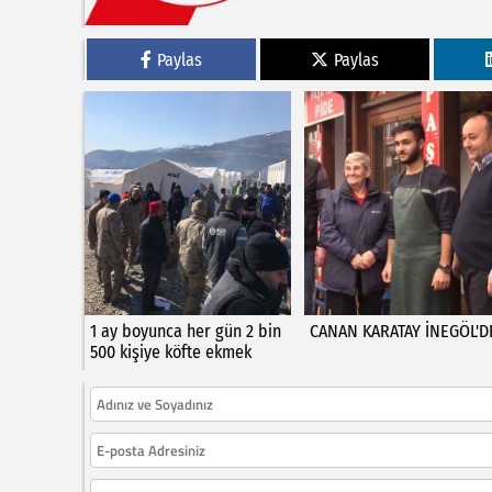
Paylas
Paylas
1 ay boyunca her gün 2 bin
CANAN KARATAY İNEGÖL'D
500 kişiye köfte ekmek