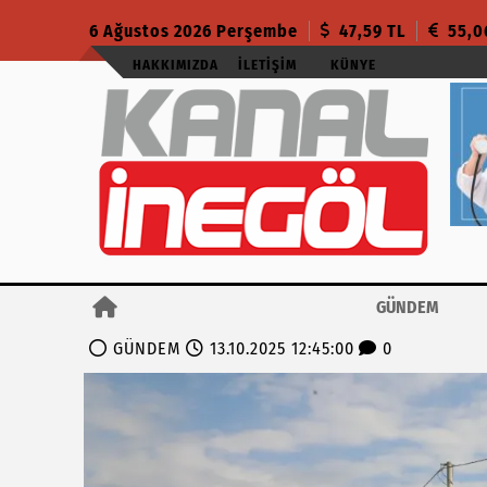
6 Ağustos 2026 Perşembe
47,59 TL
55,0
HAKKIMIZDA
İLETIŞIM
KÜNYE
GÜNDEM
GÜNDEM
13.10.2025 12:45:00
0