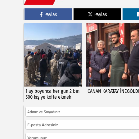
Paylas
Paylas
1 ay boyunca her gün 2 bin
CANAN KARATAY İNEGÖL'D
500 kişiye köfte ekmek