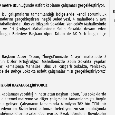
0 metre uzunluğunda asfalt kaplama çalışması gerçekleştiriyor.
B
, bu çalışmaların tamamlandığı bölgelerde kendi sorumluluk
malarını gerçekleştiren İnegöl Belediyesi, 4 mahallede 5 ayrı
Mahallesinde; Ulus ve Rüzgarlı Sokaklar, Yeniceköy Mahallesinde
k ve Ertuğrulgazi Mahallesinde Selin Sokakta devam eden
 İnegöl Belediye Başkanı Alper Taban ile AK Parti İnegöl İlçe
e Başkanı Alper Taban, “İnegöl’ümüzde 4 ayrı mahallede 5
gün bizler Ertuğrulgazi Mahallemizde Selin Sokakta yapılan
ar; Kemalpaşa Mahallesi Ulus ve Rüzgarlı Sokakta, Yeniceköy
 de Bahçe Sokakta asfalt çalışmalarımızı gerçekleştiriyoruz”
Z GİBİ HAYATA GEÇİRİYORUZ
 kaplaması yapıldığını hatırlatan Başkan Taban, “Bu sokaklarda
da alt temel malzeme ve diğer çalışmalar tamamlanmıştı. Bugün
ale geliyor. Çalışmanın tamamında 4 milyon 782 bin TL’lik bir
r ediyorum. Bizler kendi adımıza, belediyemizin sorumluluğunda
ığımız gibi hayata geçiriyoruz. Eksik görülen, Büyükşehir