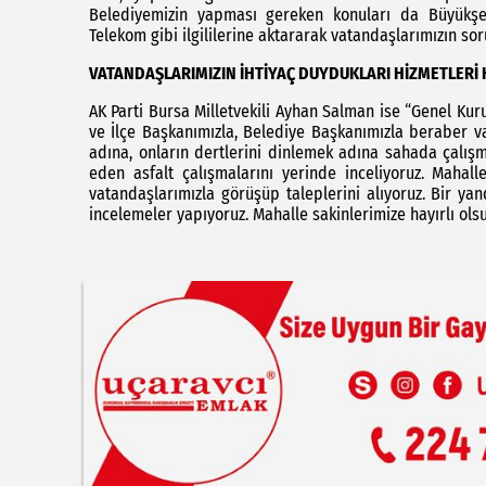
Belediyemizin yapması gereken konuları da Büyükşe
Telekom gibi ilgililerine aktararak vatandaşlarımızın so
VATANDAŞLARIMIZIN İHTİYAÇ DUYDUKLARI HİZMETLERİ 
AK Parti Bursa Milletvekili Ayhan Salman ise “Genel Ku
ve İlçe Başkanımızla, Belediye Başkanımızla beraber v
adına, onların dertlerini dinlemek adına sahada çalı
eden asfalt çalışmalarını yerinde inceliyoruz. Mahall
vatandaşlarımızla görüşüp taleplerini alıyoruz. Bir y
incelemeler yapıyoruz. Mahalle sakinlerimize hayırlı ols