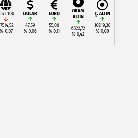
GRAM
IST 100
DOLAR
EURO
Ç. ALTIN
ALTIN
17514,52
47,59
55,06
10219,38
6522,72
%-0,07
% 0,06
% 0,11
% 0,00
% 0,42