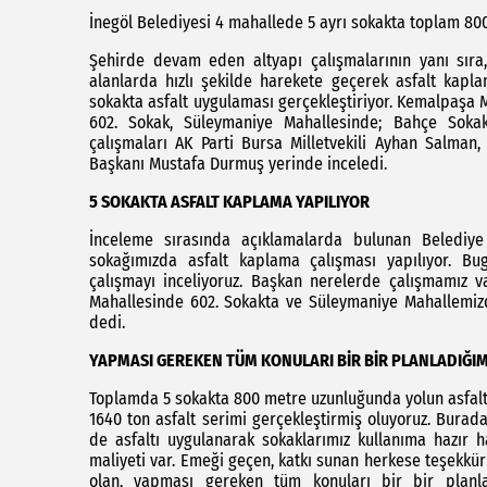
İnegöl Belediyesi 4 mahallede 5 ayrı sokakta toplam 80
Şehirde devam eden altyapı çalışmalarının yanı sıra
alanlarda hızlı şekilde harekete geçerek asfalt kapla
sokakta asfalt uygulaması gerçekleştiriyor. Kemalpaşa 
602. Sokak, Süleymaniye Mahallesinde; Bahçe Soka
çalışmaları AK Parti Bursa Milletvekili Ayhan Salman,
Başkanı Mustafa Durmuş yerinde inceledi.
5 SOKAKTA ASFALT KAPLAMA YAPILIYOR
İnceleme sırasında açıklamalarda bulunan Belediy
sokağımızda asfalt kaplama çalışması yapılıyor. Bu
çalışmayı inceliyoruz. Başkan nerelerde çalışmamız v
Mahallesinde 602. Sokakta ve Süleymaniye Mahallemizde
dedi.
YAPMASI GEREKEN TÜM KONULARI BİR BİR PLANLADIĞIMI
Toplamda 5 sokakta 800 metre uzunluğunda yolun asfalt
1640 ton asfalt serimi gerçekleştirmiş oluyoruz. Bura
de asfaltı uygulanarak sokaklarımız kullanıma hazır h
maliyeti var. Emeği geçen, katkı sunan herkese teşekkü
olan, yapması gereken tüm konuları bir bir planlad