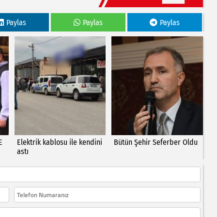
Paylas
Paylas
Paylas
E
Elektrik kablosu ile kendini
Bütün Şehir Seferber Oldu
astı